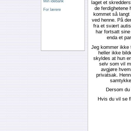
Min idebank
laget
et skredders
de ferdighetene 
For lærere
kommet så langt a
ved henne. På denn
fra et svært auti
har fortsatt sin
enda et par
Jeg kommer ikke t
heller ikke bil
skyldes at hun e
selv som vil me
avgjøre hvem 
privatsak. Henne
samtykke.
Dersom du 
Hvis du vil se 