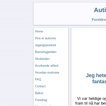
Aut
Foreldre
Home
Hva er autisme
utgangspunktet
Barnehagetiden
Skoletiden
Avvikende atferd
Hvordan motivere
Jeg het
FAQ
fanta
Contact
Bøker
Vi var heldige og
Foredrag
fram til nå har b