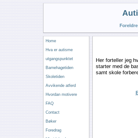
Aut
Foreldre
Home
Hva er autisme
utgangspunktet
Her forteller jeg 
starter med de bas
Barnehagetiden
samt skole forbere
Skoletiden
Avvikende atferd
B
Hvordan motivere
FAQ
Contact
Bøker
Foredrag