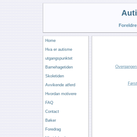
Aut
Foreldre
Home
Hva er autisme
utgangspunktet
Overgangen 
Barnehagetiden
Skoletiden
Førs
Avvikende atferd
Hvordan motivere
FAQ
Contact
Bøker
Foredrag