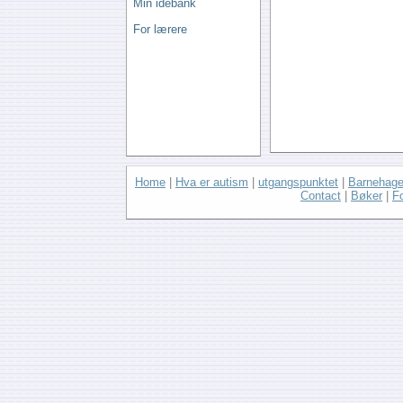
Min idebank
For lærere
Home
|
Hva er autism
|
utgangspunktet
|
Barnehage
Contact
|
Bøker
|
F